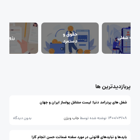
حقوق و دستمزد
رزومه
زندگی شغلی بهتر
فریلنسر
حقوق و
احبه شغلی
رزومه
قانون کار
دستمزد
کارفرمایان
گزارش‌های آماری
مصاحبه شغلی
معرفی شرکت ها
معرفی متخصصان منابع انسانی
پربازدیدترین ها
معرفی مشاغل
نمایشگاه کار
شغل های پردرآمد دنیا؛ لیست مشاغل پولساز ایران و جهان
1400/03/08
نوشته شده توسط
جاب ویژن
بدون دیدگاه
بایدها و نباید‌های قانونی در مورد سفته ضمانت حسن انجام کار!