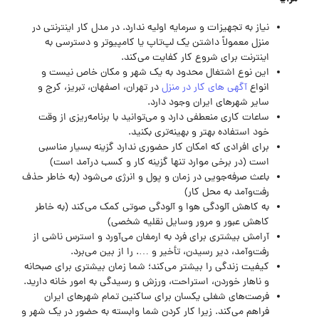
نیاز به تجهیزات و سرمایه اولیه ندارد. در مدل کار اینترنتی در
منزل معمولاً داشتن یک لپ‌تاپ یا کامپیوتر و دسترسی به
اینترنت برای شروع کار کفایت می‌کند.
این نوع اشتغال محدود به یک شهر و مکان خاص نیست و
انواع
آگهی های کار در منزل
در تهران، اصفهان، تبریز، کرج و
سایر شهرهای ایران وجود دارد.
ساعات کاری منعطفی دارد و می‌توانید با برنامه‌ریزی از وقت
خود استفاده بهتر و بهینه‌تری بکنید.
برای افرادی که امکان کار حضوری ندارد گزینه بسیار مناسبی
است (در برخی موارد تنها گزینه کار و کسب درآمد است)
باعث صرفه‌جویی در زمان و پول و انرژی می‌شود (به خاطر حذف
رفت‌وآمد به محل کار)
به کاهش آلودگی هوا و آلودگی صوتی کمک می‌کند (به خاطر
کاهش عبور و مرور وسایل نقلیه شخصی)
آرامش بیشتری برای فرد به ارمغان می‌آورد و استرس ناشی از
رفت‌وآمد، دیر رسیدن، تأخیر و …. را از بین می‌برد.
کیفیت زندگی را بیشتر می‌کند؛ شما زمان بیشتری برای صبحانه
و ناهار خوردن، استراحت، ورزش و رسیدگی به امور خانه ‌دارید.
فرصت‌های شغلی یکسان برای ساکنین تمام شهرهای ایران
فراهم می‌کند. زیرا کار کردن شما وابسته به حضور در یک شهر و