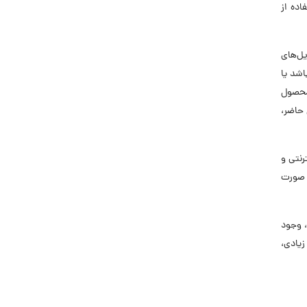
اده از
یل‌های
ی متنی به صورت real-time در وردپرس) باشد یا
محصول
 حاضر،
رنتی و
ه صورت
، وجود
زیادی،