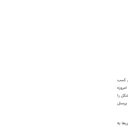
زل کسب
امروزه
cloud PBX) توانسته‌اند این مشکل را
 پرسنل
زمان‌ها به