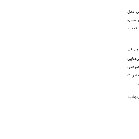
یی مثل
telework) مساعد نموده‌اند. از سوی
تیجه،
دی دارد. در شرایط همه‌گیری ویروس کووید-۱۹ (کرونا) که حفظ
‌هایی
 سرعتی
 اثرات
توانید