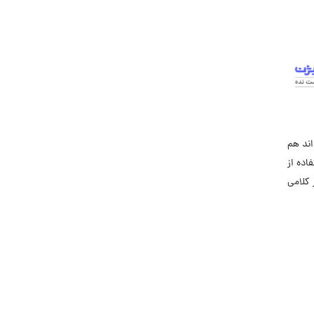
جاب‌ویژن
حقوق و دستمزد
رزومه
زندگی شغلی بهتر
فریلنسر
قانون کار
اند هم
کارفرمایان
اده از
گزارش‌های آماری
 کلامی
مصاحبه شغلی
معرفی شرکت ها
معرفی متخصصان منابع انسانی
معرفی مشاغل
نمایشگاه کار