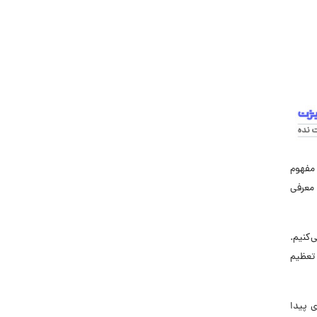
 مفهوم
لین بار در کتاب “ارتباطات غیر کلامی: نکاتی در مورد ادراک بصری از ارتباطات انسانی” به قلم ولدون کیز (Weldon Kees) در سال 1956 معرفی
‌کنیم.
 تعظیم
ی پیدا