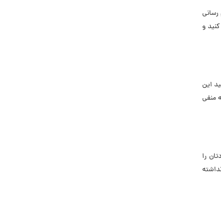
 رسانی
کنید و
ید این
ه منفی
تان را
نداشته