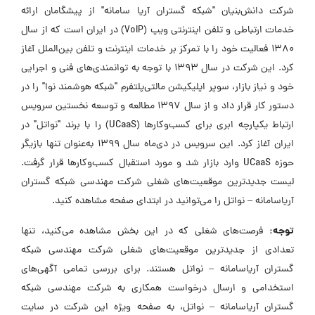
شرکت دانش‌بنیان "شبکه گستران آریا سامانه" از پیشگامان ارائه
خدمات ارتباطی و تلفن اینترنتی ویپ (VoIP) در ایران است که از سال
1380 فعالیت خود را با تمرکز بر خدمات اینترنت و تلفن بین‌الملل آغاز
کرد. این شرکت در سال 1393 با توجه به توانمندی‌های فنی و اجرایی
خود و نیاز بازار، سوپر اپلیکیشن مالتی‌پلتفرم "شبکه هوشمند نوا" را در
دستور کار قرار داد و از سال 1397 مطالعه و توسعه نخستین سرویس
ارتباط یکپارچه ابری برای کسب‌وکارها (UCaaS) را با برند "نواتل" در
ایران آغاز کرد. این سرویس در دی‌ماه سال 1399 به‌عنوان تنها بازیگر
حوزه UCaaS وارد بازار شد و مورد استقبال کسب‌وکارها قرار گرفت.
لیست جدیدترین موقعیت‌های شغلی شرکت مهندسی شبکه گستران
آریاسامانه – نواتل را می‌توانید در ابتدای صفحه مشاهده کنید.
توجه:
فرصت‌های شغلی که در این بخش مشاهده می‌کنید، تنها
تعدادی از جدیدترین موقعیت‌های شغلی شرکت مهندسی شبکه
گستران آریاسامانه – نواتل هستند. برای بررسی تمامی آگهی‌های
استخدامی و ارسال درخواست همکاری به شرکت مهندسی شبکه
گستران آریاسامانه – نواتل، به صفحه ویژه این شرکت در سایت