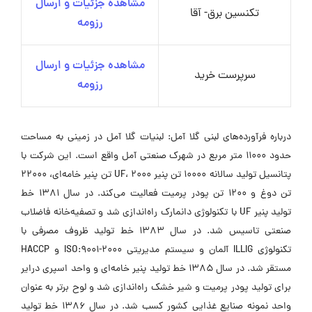
مشاهده جزئیات و ارسال
تکنسین برق- آقا
رزومه
مشاهده جزئیات و ارسال
سرپرست خرید
رزومه
درباره فرآورده‌های لبنی گلا آمل: لبنیات گلا آمل در زمینی به مساحت
حدود 11000 متر مربع در شهرک صنعتی آمل واقع است. این شرکت با
پتانسیل تولید سالانه 10000 تن پنیر UF، 2000 تن پنیر خامه‌ای، 22000
تن دوغ و 1200 تن پودر پرمیت فعالیت می‌کند. در سال 1381 خط
تولید پنیر UF با تکنولوژی دانمارک راه‌اندازی شد و تصفیه‌خانه فاضلاب
صنعتی تاسیس شد. در سال 1383 خط تولید ظروف مصرفی با
تکنولوژی ILLIG آلمان و سیستم مدیریتی ISO:9001-2000 و HACCP
مستقر شد. در سال 1385 خط تولید پنیر خامه‌ای و واحد اسپری درایر
برای تولید پودر پرمیت و شیر خشک راه‌اندازی شد و لوح برتر به عنوان
واحد نمونه صنایع غذایی کشور کسب شد. در سال 1386 خط تولید