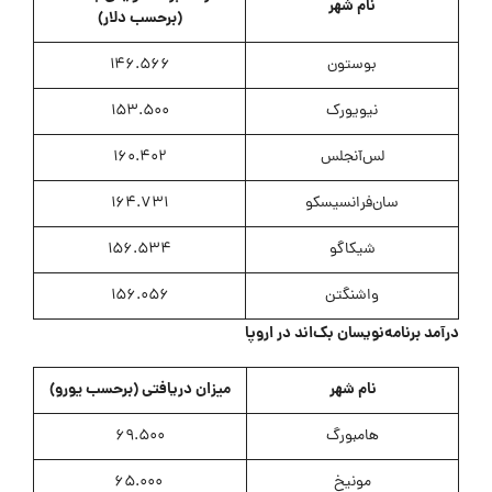
نام شهر
(برحسب دلار)
بوستون
146.566
نیویورک
153.500
لس‌آنجلس
160.402
سان‌فرانسیسکو
164.731
شیکاگو
156.534
واشنگتن
156.056
درآمد برنامه‌نویسان بک‌اند در اروپا
نام شهر
میزان دریافتی (برحسب یورو)
هامبورگ
69.500
مونیخ
65.000