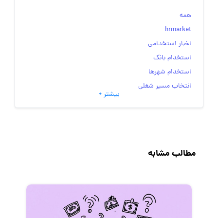
همه
hrmarket
اخبار استخدامی
استخدام بانک
استخدام شهرها
انتخاب مسیر شغلی
بیشتر +
به‌روزرسانی‌های سایت (کارجویی)
تست‌های شخصیت‌ شناسی
جاب‌ویژن
حقوق و دستمزد
مطالب مشابه
رزومه
زندگی شغلی بهتر
فریلنسر
قانون کار
کارفرمایان