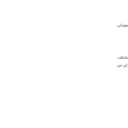
جویانی
ختلف،
رای من