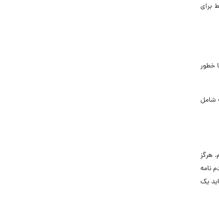
ط برای
ا خطور
ه شامل
. هرگز
م نامه
شاید یک