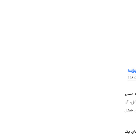
ه مسیر
ل، آیا
ن شغل
های یک