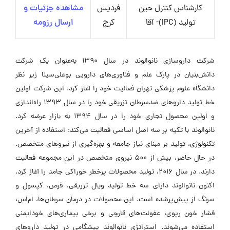
کارشناس کنترل حین
فردیس
مشاهده جزئیات و
تولید (IPC)- آقا
کرج
ارسال رزومه
شرکت داروسازی نانوالوند در سال 1390 به‌عنوان یک شرکت
دانش‌بنیان در پارک علم و فناوری‌های دارویی بوعلی‌سینا زیر نظر
دانشگاه علوم پزشکی تهران فعالیت خود را آغاز کرد. این شرکت اولین
خط تولید داروهای ضدسرطان تزریقی خود را در سال 1393 راه‌اندازی
و اولین محصول تجاری خود را در سال 1394 به بازار عرضه کرد.
نانوالوند با تکیه بر سه اصل اساسی فعالیت می‌کند: استفاده از آخرین
تکنولوژی، تولید بر مبنای نیاز جامعه و بهره‌گیری از نیروهای متخصص.
در حال حاضر، بیش از 500 نیروی متخصص در این مجموعه فعالیت
دارند. در سال 2016، تولید محصولات پرخطر خوراکی جامد را آغاز کرد.
اکنون نانوالوند دارای سه خط تولید ویال تزریقی، قرص، کپسول و
سرنگ از پیش‌پرشده است. این محصولات در درمان سرطان‌ها، ام‌اس،
فشار خون ریوی، عفونت‌های قارچی و برخی بیماری‌های خودایمنی
استفاده می‌شوند. استراتژی نانوالوند پیشگامی در تولید داروهای