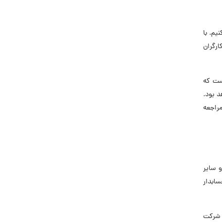
 حداقل دستمزد کارگران و نیروهای کاری در سال 1404 اشاره کنیم. با
د کارگران
این در حالی است که
د بود.
مراجعه
 سایر
ابدار
 شرق، تک ماکارون، شرکت