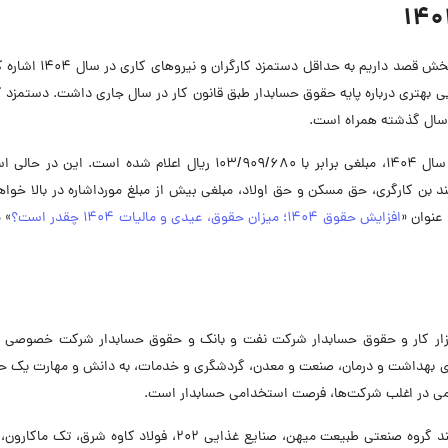
قبل از بررسی میزان حقوق و درآمد یک حسابدار، در این بخش قصد داریم به
دریافتی در سال 1404، می‌توان ارزیابی بهتری درباره پایه حقوق حسابدار طبق قانون کار در سال جاری داشت. دستمز
به شکلی که حداقل حقوق و دستمزد ماهانه کارگران در سال 1404، مبلغی برابر با 103/909/680 ریال اعلام شده است. 
نند بن کارگری، حق مسکن و حق اولاد، مبلغی بیش از مبلغ مورداشاره در بالا خواه
عنوان «
افزایش حقوق 1404؛ میزان حقوق، عیدی و مالیات 1404 چقدر است؟
» 
، بازار کار و حقوق حسابدار شرکت نفت و بانک و حقوق حسابدار شرکت خصوصی و
 بهداشت و درمان، صنعت و معدن، گردشگری و خدمات، به دانش و مهارت یک حس
دامی در اغلب شرکت‌ها، فرصت استخدامی حسابدار است.
در سال‌های اخیر، بسیاری از شرکت‌های معتبر و بزرگ مانند گروه صنعتی طبیعت میهن، صنایع غذایی 202، فولاد کاوه