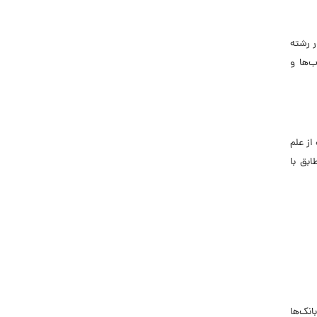
ر رشته
‌ها و
از علم
بق با
انک‌ها