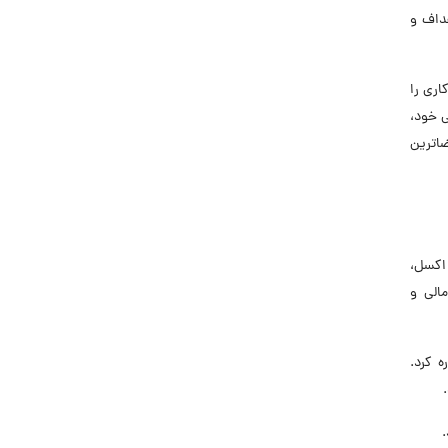
داف و
اری را
 خود،
ضاترین
 اکسل،
الی و
 کرد.
.