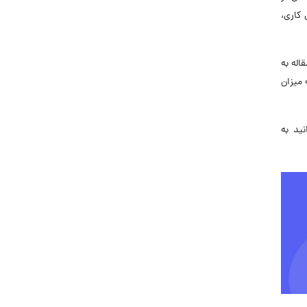
کاری،
اله به
 میزان
ید به