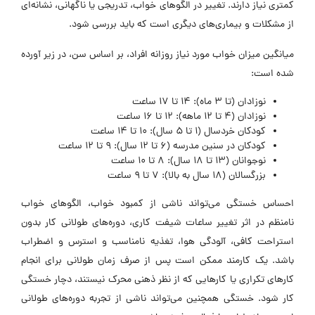
کمتری نیاز دارند. تغییر در الگوهای خواب، تدریجی یا ناگهانی، نشانه‌ای
از مشکلات و بیماری‌های دیگری است که باید بررسی شود.
میانگین میزان خواب مورد نیاز روزانه افراد، بر اساس سن، در زیر آورده
شده است:
نوزادان (تا 3 ماه): 14 تا 17 ساعت
نوزادان (4 تا 12 ماهه): 12 تا 16 ساعت
کودکان خردسال (1 تا 5 سال): 10 تا 14 ساعت
کودکان در سنین مدرسه (6 تا 12 سال): 9 تا 12 ساعت
نوجوانان (13 تا 18 سال): 8 تا 10 ساعت
بزرگسالان (18 سال به بالا): 7 تا 9 ساعت
احساس خستگی می‌تواند ناشی از کمبود خواب، الگوهای خواب
نامنظم در اثر تغییر ساعات شیفت کاری، دوره‌های طولانی کار بدون
استراحت کافی، آلودگی هوا، تغذیه نامناسب و استرس و اضطراب
باشد. یک کارمند ممکن است پس از صرف زمان طولانی برای انجام
کارهای تکراری یا کارهایی که از نظر ذهنی محرک نیستند، دچار خستگی
کار شود. خستگی همچنین می‌تواند ناشی از تجربه دوره‌های طولانی