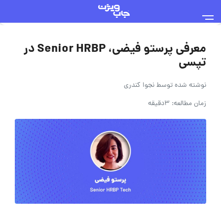
معرفی پرستو فیضی، Senior HRBP در
تپسی
نوشته شده توسط
نجوا کندری
زمان مطالعه: 3دقیقه