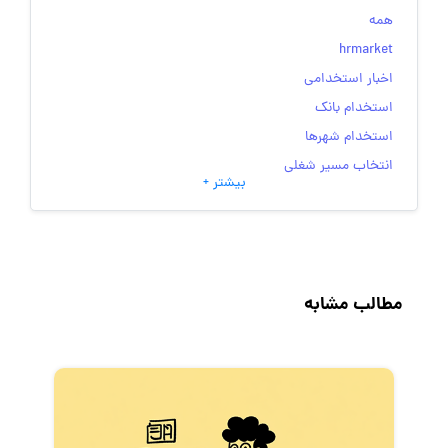
همه
hrmarket
اخبار استخدامی
استخدام بانک
استخدام شهرها
انتخاب مسیر شغلی
بیشتر +
به‌روزرسانی‌های سایت (کارجویی)
تست‌های شخصیت‌ شناسی
جاب‌ویژن
حقوق و دستمزد
مطالب مشابه
رزومه
زندگی شغلی بهتر
فریلنسر
قانون کار
کارفرمایان