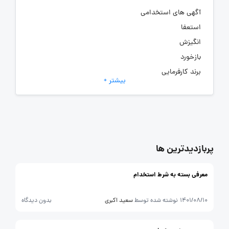
آگهی های استخدامی
استعفا
انگیزش
بازخورد
برند کارفرمایی
بیشتر +
به‌روزرسانی‌های سایت (کارفرمایی)
تعدیل
جذب و استخدام
دورکاری
رهبری
پربازدیدترین ها
عمومی
معرفی بسته به شرط استخدام
مزایای شغلی
مصاحبه
1401/08/10
نوشته شده توسط
سعید اکبری
بدون دیدگاه